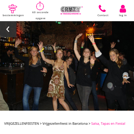
60 seconde
bestemmingen
Contact
log in
opgave
VRIJGEZELLENFEESTEN
>
Vrijgezellenfeest in Barcelona
>
Salsa, Tapas en Fiesta!