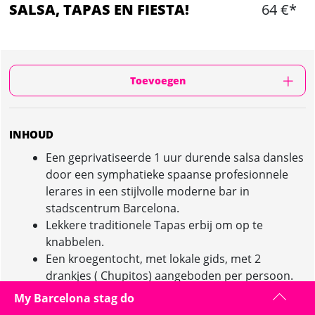
SALSA, TAPAS EN FIESTA!
64 €*
Toevoegen
INHOUD
Een geprivatiseerde 1 uur durende salsa dansles
door een symphatieke spaanse profesionnele
lerares in een stijlvolle moderne bar in
stadscentrum Barcelona.
Lekkere traditionele Tapas erbij om op te
knabbelen.
Een kroegentocht, met lokale gids, met 2
drankjes ( Chupitos) aangeboden per persoon.
Toegang tot een hele goede nachtclub in
My Barcelona stag do
Barcelona voor de hele groep, onder begeleiding