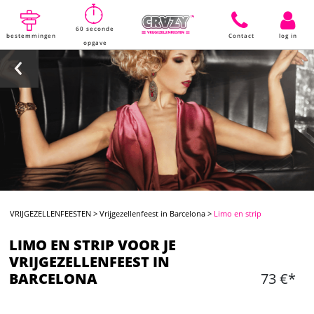
60 seconde
bestemmingen
Contact
log in
opgave
VRIJGEZELLENFEESTEN
>
Vrijgezellenfeest in Barcelona
>
Limo en strip
LIMO EN STRIP VOOR JE
VRIJGEZELLENFEEST IN
BARCELONA
73 €*