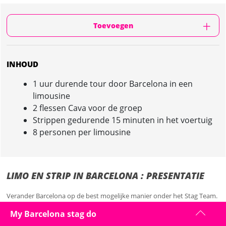
Toevoegen
INHOUD
1 uur durende tour door Barcelona in een
limousine
2 flessen Cava voor de groep
Strippen gedurende 15 minuten in het voertuig
8 personen per limousine
LIMO EN STRIP IN BARCELONA : PRESENTATIE
Verander Barcelona op de best mogelijke manier onder het Stag Team.
Er is geen betere manier om Barcelona te ontdekken of een goede
My Barcelona stag do
indruk te maken dan met een limo-tour door de stad.