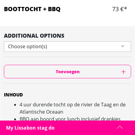
BOOTTOCHT + BBQ
73 €*
ADDITIONAL OPTIONS
Choose option(s)
Toevoegen
INHOUD
4 uur durende tocht op de rivier de Taag en de
Atlantische Oceaan
BBQ aan boord voor lunch inclusief drankjes
Niet te vergeten - relaxen in de frisse lucht en
My Lissabon stag do
zwemmen, als het weer het toelaat