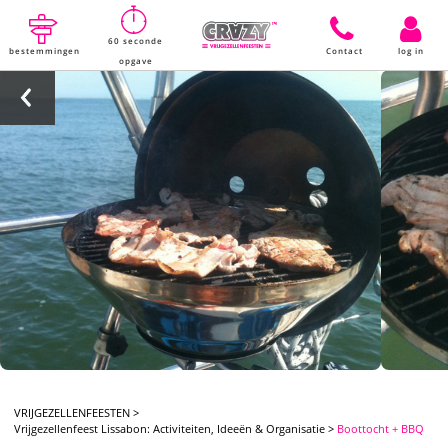
60 seconde
bestemmingen
Contact
log in
opgave
VRIJGEZELLENFEESTEN
>
Vrijgezellenfeest Lissabon: Activiteiten, Ideeën & Organisatie
>
Boottocht + BBQ