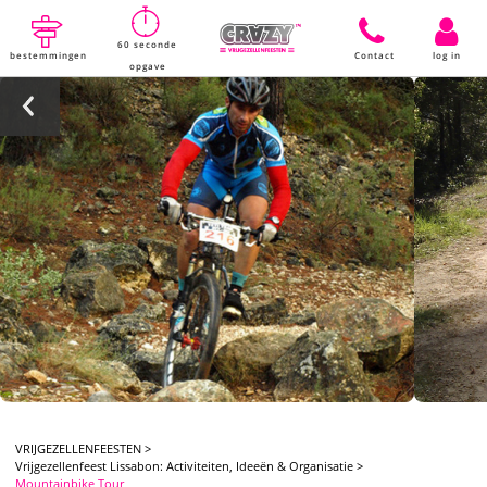
60 seconde
bestemmingen
Contact
log in
opgave
VRIJGEZELLENFEESTEN
>
Vrijgezellenfeest Lissabon: Activiteiten, Ideeën & Organisatie
>
Mountainbike Tour