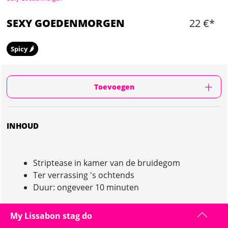
SEXY GOEDENMORGEN
22 €*
Spicy 🌶️
Toevoegen
INHOUD
Striptease in kamer van de bruidegom
Ter verrassing 's ochtends
Duur: ongeveer 10 minuten
My Lissabon stag do