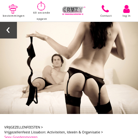
60 seconde
bestemmingen
Contact
log in
opgave
VRIJGEZELLENFEESTEN
>
Vrijgezellenfeest Lissabon: Activiteiten, Ideeën & Organisatie
>
Sexy Goedenmorgen