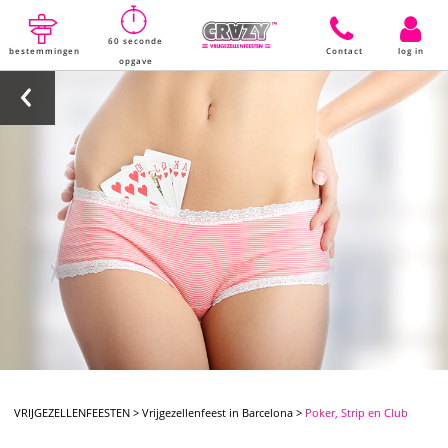
60 seconde
bestemmingen
Contact
log in
opgave
VRIJGEZELLENFEESTEN
>
Vrijgezellenfeest in Barcelona
>
Poker, Strip en Club